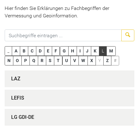
Hier finden Sie Erklärungen zu Fachbegriffen der
Vermessung und Geoinformation.
Suc
_
A
B
C
D
E
F
G
H
I
J
K
L
M
N
O
P
Q
R
S
T
U
V
W
X
Y
Z
#
LAZ
LEFIS
LG GDI-DE