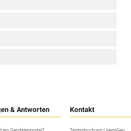
gen & Antworten
Kontakt
t ein Geodatenportal?
Terminbuchung LVermGeo