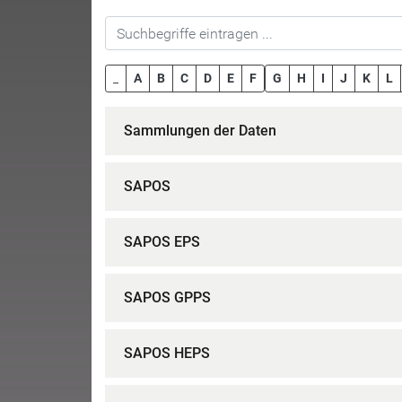
_
A
B
C
D
E
F
G
H
I
J
K
L
Sammlungen der Daten
SAPOS
SAPOS EPS
SAPOS GPPS
SAPOS HEPS