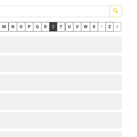
Suchen
M
N
O
P
Q
R
S
T
U
V
W
X
Y
Z
#