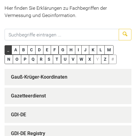
Hier finden Sie Erklärungen zu Fachbegriffen der
Vermessung und Geoinformation.
Suc
_
A
B
C
D
E
F
G
H
I
J
K
L
M
N
O
P
Q
R
S
T
U
V
W
X
Y
Z
#
Gauß-Krüger-Koordinaten
Gazetteerdienst
GDI-DE
GDI-DE Registry