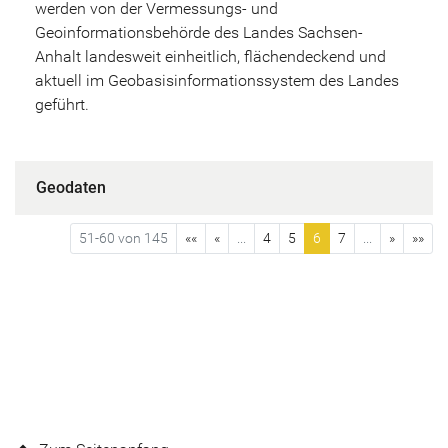
werden von der Vermessungs- und
Geoinformationsbehörde des Landes Sachsen-
Anhalt landesweit einheitlich, flächendeckend und
aktuell im Geobasisinformationssystem des Landes
geführt.
Geodaten
51-60 von 145
««
«
...
4
5
6
7
...
»
»»