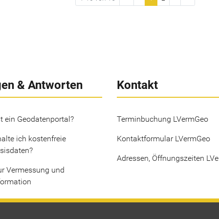
gen & Antworten
Kontakt
t ein Geodatenportal?
Terminbuchung LVermGeo
alte ich kostenfreie
Kontaktformular LVermGeo
sisdaten?
Adressen, Öffnungszeiten LV
ur Vermessung und
formation