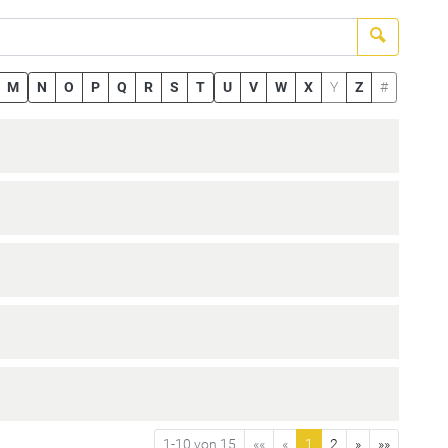
Suchen
M
N
O
P
Q
R
S
T
U
V
W
X
Y
Z
#
1-10 von 15
««
«
1
2
»
»»