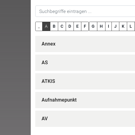
_
A
B
C
D
E
F
G
H
I
J
K
L
Annex
AS
ATKIS
Aufnahmepunkt
AV