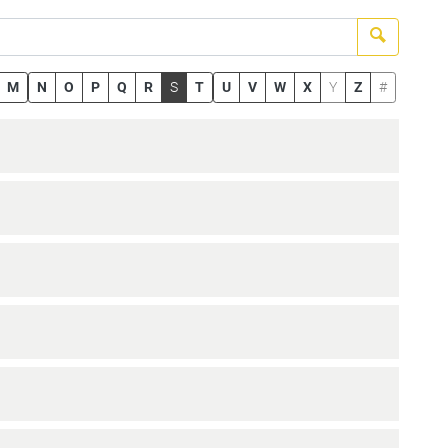
Suchen
M
N
O
P
Q
R
S
T
U
V
W
X
Y
Z
#