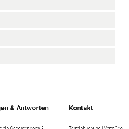
gen & Antworten
Kontakt
t ein Geodatenportal?
Terminbuchung LVermGeo