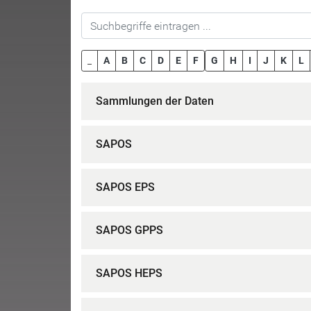
_
A
B
C
D
E
F
G
H
I
J
K
L
Sammlungen der Daten
SAPOS
SAPOS EPS
SAPOS GPPS
SAPOS HEPS