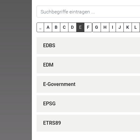
_
A
B
C
D
E
F
G
H
I
J
K
L
EDBS
EDM
E-Government
EPSG
ETRS89