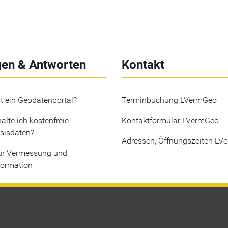
gen & Antworten
Kontakt
t ein Geodatenportal?
Terminbuchung LVermGeo
alte ich kostenfreie
Kontaktformular LVermGeo
sisdaten?
Adressen, Öffnungszeiten LV
ur Vermessung und
formation