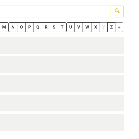
Suchen
M
N
O
P
Q
R
S
T
U
V
W
X
Y
Z
#