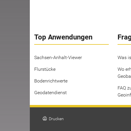
Top Anwendungen
Fra
Sachsen-Anhalt-Viewer
Was is
Flurstücke
Wo erh
Geoba
Bodenrichtwerte
FAQ z
Geodatendienst
Geoin
print
Drucken