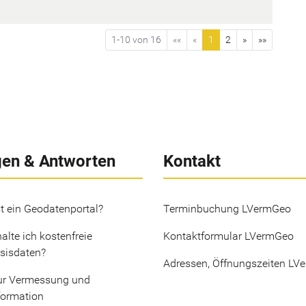
1-10 von 16
««
«
1
2
»
»»
gen & Antworten
Kontakt
t ein Geodatenportal?
Terminbuchung LVermGeo
alte ich kostenfreie
Kontaktformular LVermGeo
sisdaten?
Adressen, Öffnungszeiten LV
ur Vermessung und
formation