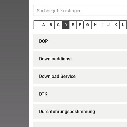
_
A
B
C
D
E
F
G
H
I
J
K
L
DOP
Downloaddienst
Download Service
DTK
Durchführungsbestimmung