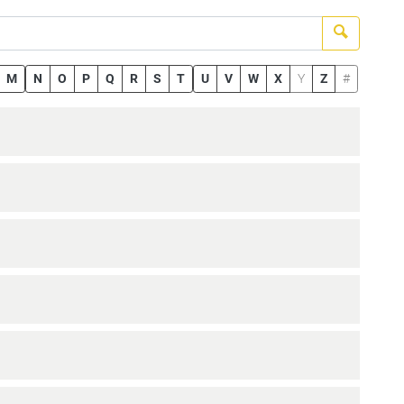
Suchen
M
N
O
P
Q
R
S
T
U
V
W
X
Y
Z
#