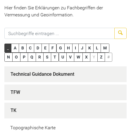
Hier finden Sie Erklärungen zu Fachbegriffen der
Vermessung und Geoinformation.
Suc
_
A
B
C
D
E
F
G
H
I
J
K
L
M
N
O
P
Q
R
S
T
U
V
W
X
Y
Z
#
Technical Guidance Dokument
TFW
TK
Topographische Karte