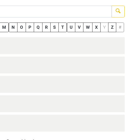
Suchen
M
N
O
P
Q
R
S
T
U
V
W
X
Y
Z
#