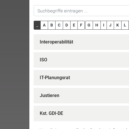
_
A
B
C
D
E
F
G
H
I
J
K
L
Interoperabilität
ISO
IT-Planungsrat
Justieren
Kst. GDI-DE