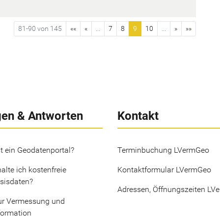
81-90 von 145
««
«
...
7
8
9
10
...
»
»»
gen & Antworten
Kontakt
t ein Geodatenportal?
Terminbuchung LVermGeo
alte ich kostenfreie
Kontaktformular LVermGeo
sisdaten?
Adressen, Öffnungszeiten LV
ur Vermessung und
formation