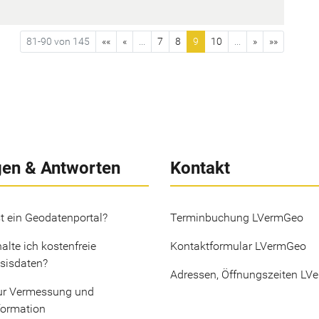
81-90 von 145
««
«
...
7
8
9
10
...
»
»»
gen & Antworten
Kontakt
t ein Geodatenportal?
Terminbuchung LVermGeo
alte ich kostenfreie
Kontaktformular LVermGeo
sisdaten?
Adressen, Öffnungszeiten LV
ur Vermessung und
formation