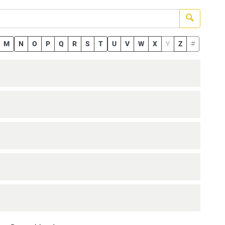
Suchen
M
N
O
P
Q
R
S
T
U
V
W
X
Y
Z
#