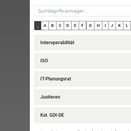
_
A
B
C
D
E
F
G
H
I
J
K
L
Interoperabilität
ISO
IT-Planungsrat
Justieren
Kst. GDI-DE