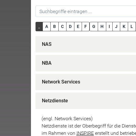
_
A
B
C
D
E
F
G
H
I
J
K
L
NAS
NBA
Network Services
Netzdienste
(engl. Network Services)
Netzdienste ist der Oberbegriff für die Dien
im Rahmen von
INSPIRE
erstellt und betri