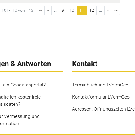
101-110 von 145
««
«
...
9
10
11
12
...
»
»»
gen & Antworten
Kontakt
t ein Geodatenportal?
Terminbuchung LVermGeo
alte ich kostenfreie
Kontaktformular LVermGeo
sisdaten?
Adressen, Öffnungszeiten LV
ur Vermessung und
formation