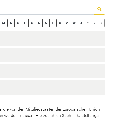
Suchen
M
N
O
P
Q
R
S
T
U
V
W
X
Y
Z
#
ste, die von den Mitgliedstaaten der Europäischen Union
eben werden müssen. Hierzu zählen
Such-
,
Darstellungs-